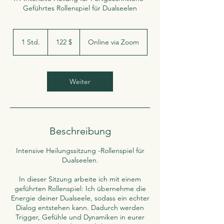
Geführtes Rollenspiel für Dualseelen
122
US-
1 Std.
1
122 $
Online via Zoom
Dollar
S
t
d
Weiter
Beschreibung
Intensive Heilungssitzung -Rollenspiel für
Dualseelen.
In dieser Sitzung arbeite ich mit einem
geführten Rollenspiel: Ich übernehme die
Energie deiner Dualseele, sodass ein echter
Dialog entstehen kann. Dadurch werden
Trigger, Gefühle und Dynamiken in eurer